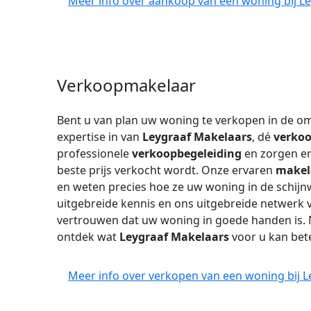
Meer info over aankoop van een woning bij L
Verkoopmakelaar
Bent u van plan uw woning te verkopen in de o
expertise in van
Leygraaf Makelaars
, dé
verko
professionele
verkoopbegeleiding
en zorgen e
beste prijs verkocht wordt. Onze ervaren
makel
en weten precies hoe ze uw woning in de schij
uitgebreide kennis en ons uitgebreide netwerk v
vertrouwen dat uw woning in goede handen is.
ontdek wat
Leygraaf Makelaars
voor u kan bet
Meer info over verkopen van een woning bij L